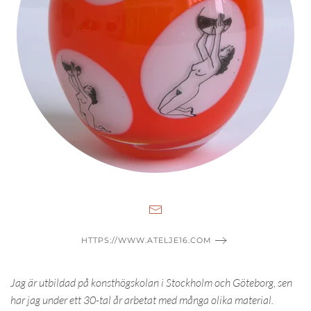
HTTPS://WWW.ATELJE16.COM
Jag är utbildad på konsthögskolan i Stockholm och Göteborg, sen
har jag under ett 30-tal år arbetat med många olika material.