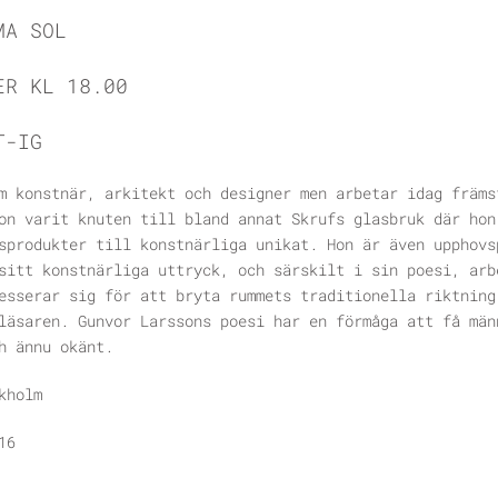
MA SOL
ER KL 18.00
T-IG
m konstnär, arkitekt och designer men arbetar idag främs
on varit knuten till bland annat Skrufs glasbruk där hon
sprodukter till konstnärliga unikat. Hon är även upphovs
sitt konstnärliga uttryck, och särskilt i sin poesi, arb
esserar sig för att bryta rummets traditionella riktning
läsaren. Gunvor Larssons poesi har en förmåga att få män
h ännu okänt.
kholm
16