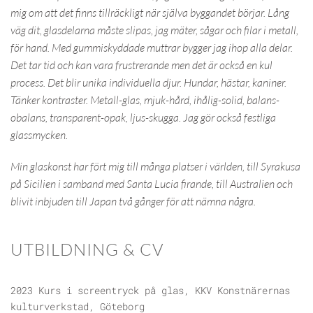
mig om att det finns tillräckligt när själva byggandet börjar. Lång
väg dit, glasdelarna måste slipas, jag mäter, sågar och filar i metall,
för hand. Med gummiskyddade muttrar bygger jag ihop alla delar.
Det tar tid och kan vara frustrerande men det är också en kul
process. Det blir unika individuella djur. Hundar, hästar, kaniner.
Tänker kontraster. Metall-glas, mjuk-hård, ihålig-solid, balans-
obalans, transparent-opak, ljus-skugga. Jag gör också festliga
glassmycken.
Min glaskonst har fört mig till många platser i världen, till Syrakusa
på Sicilien i samband med Santa Lucia firande, till Australien och
blivit inbjuden till Japan två gånger för att nämna några.
UTBILDNING & CV
2023 Kurs i screentryck på glas, KKV Konstnärernas
kulturverkstad, Göteborg